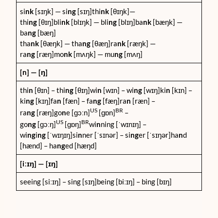
si
nk
[sɪŋk] — si
ng
[sɪŋ]
thi
nk
[θɪŋk]—
thi
ng
[θɪŋ]
bli
nk
[blɪŋk] — bli
ng
[blɪŋ]
ba
nk
[bæŋk] —
ba
ng
[bæŋ]
tha
nk
[θæŋk] — tha
ng
[θæŋ]
ra
nk
[ræŋk] —
ra
ng
[ræŋ]
mo
nk
[mʌŋk] — mu
ng
[mʌŋ]
[n
] — [
ŋ
]
thi
n
[θɪn] – thi
ng
[θɪŋ]
wi
n
[wɪn] – wi
ng
[wɪŋ]
ki
n
[kɪn] –
ki
ng
[kɪŋ]
fa
n
[fæn] – fa
ng
[fæŋ]
ra
n
[ræn] –
US
BR
ra
ng
[ræŋ]
go
n
e [ɡɔːn]
[ɡɒn]
–
US
BR
go
ng
[ɡɔːŋ]
[ɡɒŋ]
wi
n
ning [ˈwɪnɪŋ] –
wi
ng
i
ng
[ˈwɪŋɪŋ]
si
n
ner [ˈsɪnər] – si
ng
er [ˈsɪŋər]
ha
n
d
[hænd] – ha
ng
ed [hæŋd]
[iːɪŋ
] — [ɪŋ
]
seeing [siːɪŋ] – sing
[sɪŋ]
being [biːɪŋ] – bing
[bɪŋ]