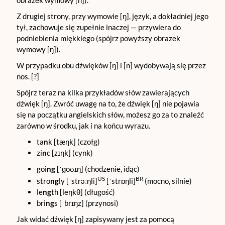
obrazek wymowy [n]).
Z drugiej strony, przy wymowie [ŋ], język, a dokładniej jego
tył, zachowuje się zupełnie inaczej — przywiera do
podniebienia miękkiego (spójrz powyższy obrazek
wymowy [ŋ]).
W przypadku obu dźwięków [ŋ] i [n] wydobywają się przez
nos. [?]
Spójrz teraz na kilka przykładów słów zawierających
dźwięk [ŋ]. Zwróć uwagę na to, że dźwięk [ŋ] nie pojawia
się na początku angielskich słów, możesz go za to znaleźć
zarówno w środku, jak i na końcu wyrazu.
ta
n
k [tæŋk] (czołg)
zi
n
c [zɪŋk] (cynk)
goi
ng
[ˈɡoʊɪŋ] (chodzenie, idąc)
US
BR
stro
ng
ly [ˈstrɔːŋli]
[ˈstrɒŋli]
(mocno, silnie)
le
ng
th [leŋkθ] (długość)
bri
ng
s [ˈbrɪŋz] (przynosi)
Jak widać dźwięk [ŋ] zapisywany jest za pomocą