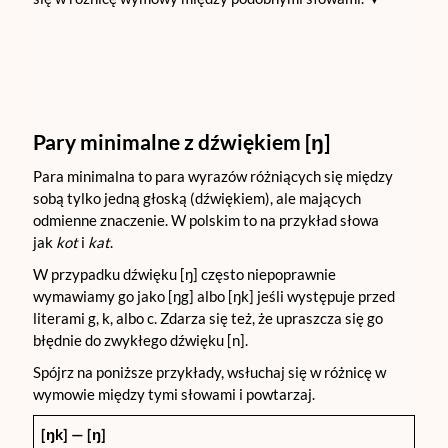
Pary minimalne z dźwiękiem [ŋ]
Para minimalna to para wyrazów różniących się między
sobą tylko jedną głoską (dźwiękiem), ale mających
odmienne znaczenie. W polskim to na przykład słowa
jak
kot
i
kat
.
W przypadku dźwięku [ŋ] często niepoprawnie
wymawiamy go jako [ŋg] albo [ŋk] jeśli występuje przed
literami g, k, albo c. Zdarza się też, że upraszcza się go
błędnie do zwykłego dźwięku [n].
Spójrz na poniższe przykłady, wsłuchaj się w różnicę w
wymowie między tymi słowami i powtarzaj.
[
ŋk
] — [
ŋ
]