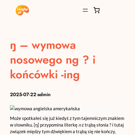
Przejdź
do
treści
ŋ – wymowa
nosowego ng ? i
końcówki -ing
2025-07-22
admin
•
Może spotkałeś się już kiedyś z tym tajemniczym znakiem
w słowniku. [ŋ] przypomina literkę
n
z trąbą słonia ? i tutaj
związek między tym dźwiękiem a trąbą się nie kończy,