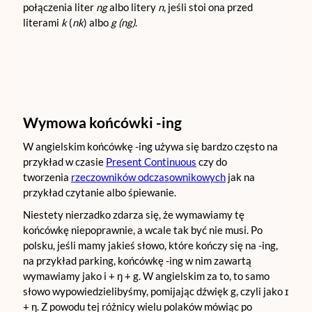
połączenia liter
ng
albo litery
n
, jeśli stoi ona przed
literami
k
(
nk
) albo
g (ng)
.
Wymowa końcówki -ing
W angielskim końcówkę -ing używa się bardzo często na
przykład w czasie
Present Continuous
czy do
tworzenia
rzeczowników odczasownikowych
jak na
przykład czytanie albo śpiewanie.
Niestety nierzadko zdarza się, że wymawiamy tę
końcówkę niepoprawnie, a wcale tak być nie musi. Po
polsku, jeśli mamy jakieś słowo, które kończy się na -ing,
na przykład parking, końcówkę -ing w nim zawartą
wymawiamy jako i + ŋ + g. W angielskim za to, to samo
słowo wypowiedzielibyśmy, pomijając dźwięk g, czyli jako ɪ
+ ŋ. Z powodu tej różnicy wielu polaków mówiąc po