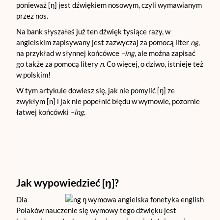
ponieważ [ŋ] jest dźwiękiem nosowym, czyli wymawianym
przez nos.
Na bank słyszałeś już ten dźwięk tysiące razy, w
angielskim zapisywany jest zazwyczaj za pomocą liter
ng
,
na przykład w słynnej końcówce
–ing
, ale można zapisać
go także za pomocą litery
n
. Co więcej, o dziwo, istnieje też
w polskim!
W tym artykule dowiesz się, jak nie pomylić [ŋ] ze
zwykłym [n] i jak nie popełnić błędu w wymowie, pozornie
łatwej końcówki
–ing
.
Jak wypowiedzieć [ŋ]?
Dla
Polaków nauczenie się wymowy tego dźwięku jest