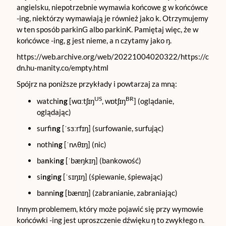
angielsku, niepotrzebnie wymawia końcowe g w końcówce
-ing, niektórzy wymawiają je również jako k. Otrzymujemy
w ten sposób parkinG albo parkinK. Pamiętaj więc, że w
końcówce -ing, g jest nieme, a n czytamy jako ŋ.
https://web.archive.org/web/20221004020322/https://c
dn.hu-manity.co/empty.html
Spójrz na poniższe przykłady i powtarzaj za mną:
US
BR
watchi
ng
[wɑːtʃɪŋ
, wɒtʃɪŋ
] (oglądanie,
oglądając)
surfi
ng
[ˈsɜːrfɪŋ] (surfowanie, surfując)
nothi
ng
[ˈnʌθɪŋ] (nic)
ba
n
ki
ng
[ˈbæŋkɪŋ] (bankowość)
si
ng
i
ng
[ˈsɪŋɪŋ] (śpiewanie, śpiewając)
banni
ng
[bænɪŋ] (zabranianie, zabraniając)
Innym problemem, który może pojawić się przy wymowie
końcówki -ing jest uproszczenie dźwięku ŋ to zwykłego n.