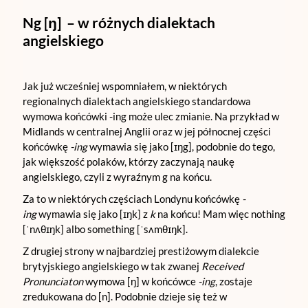
Ng [
ŋ
] – w różnych dialektach
angielskiego
Jak już wcześniej wspomniałem, w niektórych
regionalnych dialektach angielskiego standardowa
wymowa końcówki -ing może ulec zmianie. Na przykład w
Midlands w centralnej Anglii oraz w jej północnej części
końcówkę
-ing
wymawia się jako [ɪŋg], podobnie do tego,
jak większość polaków, którzy zaczynają naukę
angielskiego, czyli z wyraźnym g na końcu.
Za to w niektórych częściach Londynu końcówkę
-
ing
wymawia się jako [ɪŋk] z
k
na końcu! Mam więc nothing
[ˈnʌθɪŋk] albo something [ˈsʌmθɪŋk].
Z drugiej strony w najbardziej prestiżowym dialekcie
brytyjskiego angielskiego w tak zwanej
Received
Pronunciaton
wymowa [ŋ] w końcówce
-ing
, zostaje
zredukowana do [n]. Podobnie dzieje się też w