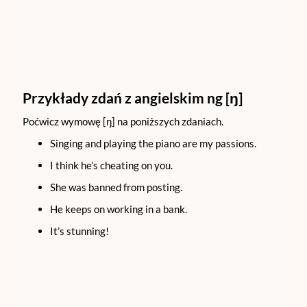
Przykłady zdań z angielskim ng [
ŋ
]
Poćwicz wymowę [ŋ] na poniższych zdaniach.
Singing and playing the piano are my passions.
I think he’s cheating on you.
She was banned from posting.
He keeps on working in a bank.
It’s stunning!