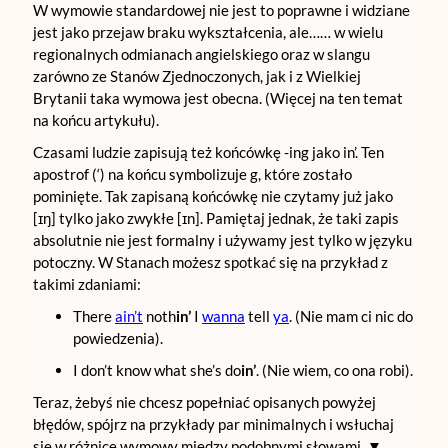
W wymowie standardowej nie jest to poprawne i widziane
jest jako przejaw braku wykształcenia, ale…… w wielu
regionalnych odmianach angielskiego oraz w slangu
zarówno ze Stanów Zjednoczonych, jak i z Wielkiej
Brytanii taka wymowa jest obecna. (Więcej na ten temat
na końcu artykułu).
Czasami ludzie zapisują też końcówkę -ing jako in’. Ten
apostrof (‘) na końcu symbolizuje g, które zostało
pominięte. Tak zapisaną końcówkę nie czytamy już jako
[ɪŋ] tylko jako zwykłe [ɪn]. Pamiętaj jednak, że taki zapis
absolutnie nie jest formalny i używamy jest tylko w języku
potoczny. W Stanach możesz spotkać się na przykład z
takimi zdaniami:
There
ain’t
noth
in’
I
wanna
tell
ya
. (Nie mam ci nic do
powiedzenia).
I don’t know what she’s do
in’
. (Nie wiem, co ona robi).
Teraz, żebyś nie chcesz popełniać opisanych powyżej
błędów, spójrz na przykłady par minimalnych i wsłuchaj
się w różnicę wymowy między podobnymi słowami. ▼