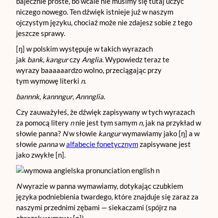
bajecznie proste, bo wcale nie musimy się tutaj uczyć
niczego nowego. Ten dźwięk istnieje już w naszym
ojczystym języku, chociaż może nie zdajesz sobie z tego
jeszcze sprawy.
[ŋ] w polskim występuje w takich wyrazach
jak
bank
,
kangur
czy
Anglia
. Wypowiedz teraz te
wyrazy baaaaaardzo wolno, przeciągając przy
tym wymowę literki
n
.
bannnk
,
kannngur
,
Annnglia
.
Czy zauważyłeś, że dźwięk zapisywany w tych wyrazach
za pomocą litery
n
nie jest tym samym
n,
jak na przykład w
słowie panna?
N
w słowie
kangur
wymawiamy jako [ŋ] a w
słowie
panna
w
alfabecie fonetycznym
zapisywane jest
jako zwykłe [n].
N
wyrazie w panna wymawiamy, dotykając czubkiem
języka podniebienia twardego, które znajduje się zaraz za
naszymi przednimi zębami — siekaczami (spójrz na