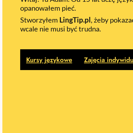
opanowałem pieć.
Stworzyłem
LingTip.pl
, żeby pokaza
wcale nie musi być trudna.
Kursy językowe
Zajęcia indywid