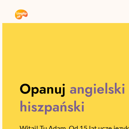
Przejdź
do
treści
Opanuj
angielski
hiszpański
Witaj! Tu Adam. Od 15 lat uczę języ