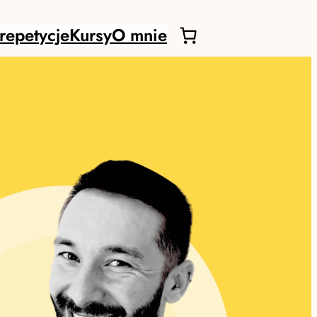
repetycje
Kursy
O mnie