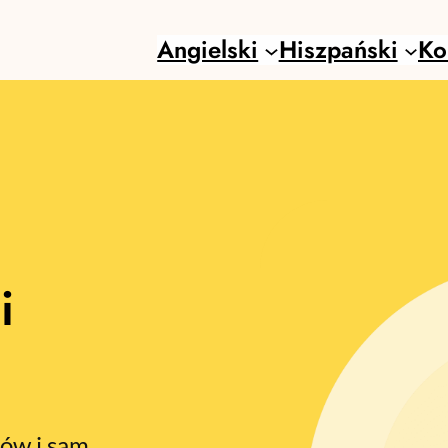
Angielski
Hiszpański
Ko
i
ków i sam