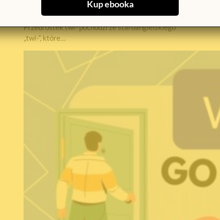
Kup ebooka
znaczenie. Odpowiedź brzmi: tak – i to bardzo
ciekawe! Etymologia przedrostka „twi-”
Przedrostek twi- pochodzi ze staroangielskiego
„twi-”, które…