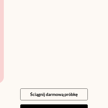
Co znaczy przedrostek twi- w
języku angielskim?
Przedrostek twi- w języku angielskim pojawia się w
wielu popularnych słowach, takich jak twice,
Ściągnij darmową próbkę
twilight czy nawet w nazwie batonika Twix. Wielu
uczących się angielskiego zastanawia się, co
właściwie oznacza ten element i czy ma jakieś