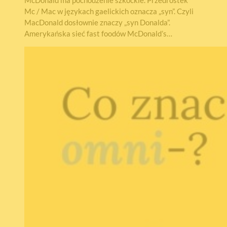
McDonald ma pochodzenie szkockie. Przedrostek
Mc / Mac w językach gaelickich oznacza „syn”. Czyli
MacDonald dosłownie znaczy „syn Donalda”.
Amerykańska sieć fast foodów McDonald’s…