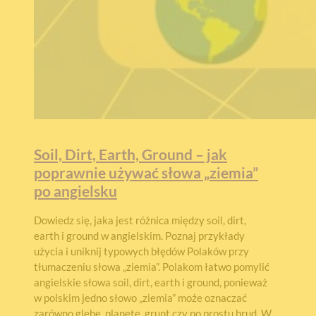
Soil, Dirt, Earth, Ground – jak
poprawnie używać słowa „ziemia”
po angielsku
Dowiedz się, jaka jest różnica między soil, dirt,
earth i ground w angielskim. Poznaj przykłady
użycia i uniknij typowych błędów Polaków przy
tłumaczeniu słowa „ziemia”. Polakom łatwo pomylić
angielskie słowa soil, dirt, earth i ground, ponieważ
w polskim jedno słowo „ziemia” może oznaczać
zarówno glebę, planetę, grunt czy po prostu brud. W