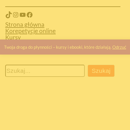
TikTok
Instagram
YouTube
Facebook
Strona główna
Korepetycje online
Kursy
Kontakt
Twoja droga do płynności – kursy i ebooki, które działają.
Odrzuć
O mnie
S
Szukaj
z
u
k
a
j