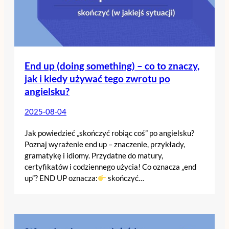
End up (doing something) – co to znaczy,
jak i kiedy używać tego zwrotu po
angielsku?
2025-08-04
Jak powiedzieć „skończyć robiąc coś” po angielsku?
Poznaj wyrażenie end up – znaczenie, przykłady,
gramatykę i idiomy. Przydatne do matury,
certyfikatów i codziennego użycia! Co oznacza „end
up”? END UP oznacza:
skończyć…