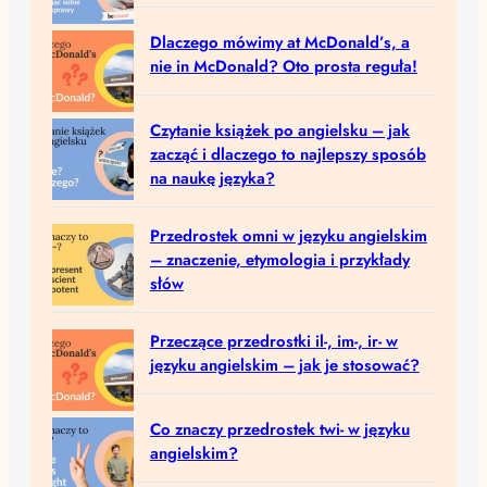
Dlaczego mówimy at McDonald’s, a
nie in McDonald? Oto prosta reguła!
Czytanie książek po angielsku – jak
zacząć i dlaczego to najlepszy sposób
na naukę języka?
Przedrostek omni w języku angielskim
– znaczenie, etymologia i przykłady
słów
Przeczące przedrostki il-, im-, ir- w
języku angielskim – jak je stosować?
Co znaczy przedrostek twi- w języku
angielskim?