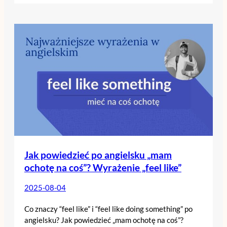
Jak powiedzieć po angielsku „mam
ochotę na coś”? Wyrażenie „feel like”
2025-08-04
Co znaczy “feel like” i “feel like doing something” po
angielsku? Jak powiedzieć „mam ochotę na coś”?