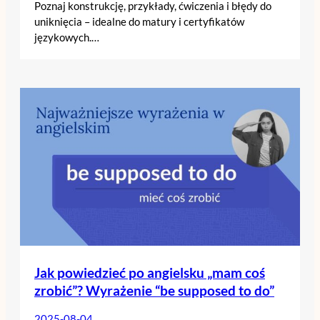
Poznaj konstrukcję, przykłady, ćwiczenia i błędy do
uniknięcia – idealne do matury i certyfikatów
językowych.…
Jak powiedzieć po angielsku „mam coś
zrobić”? Wyrażenie “be supposed to do”
2025-08-04