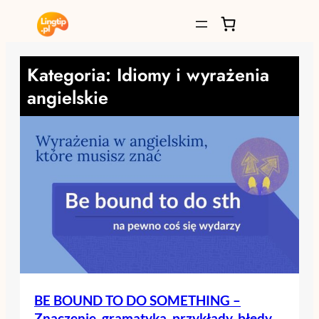
Przejdź
do
treści
Kategoria:
Idiomy i wyrażenia
angielskie
BE BOUND TO DO SOMETHING –
Znaczenie, gramatyka, przykłady, błędy,