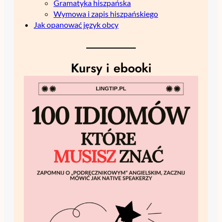
Gramatyka hiszpańska
Wymowa i zapis hiszpańskiego
Jak opanować język obcy
Kursy i ebooki