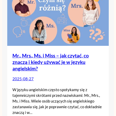
Mr., Mrs., Ms. i Miss – jak czytać, co
znaczą i kiedy używać je w języku
angielskim?
2025-08-27
W języku angielskim często spotykamy się z
tajemniczymi skrótami przed nazwiskami: Mr., Mrs.,
Ms. i Miss. Wiele osób uczących się angielskiego
zastanawia się, jak je poprawnie czytać, co dokładnie
znaczą i w…