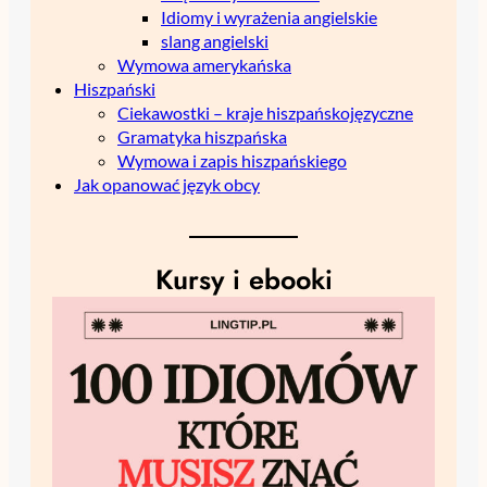
Idiomy i wyrażenia angielskie
slang angielski
Wymowa amerykańska
Hiszpański
Ciekawostki – kraje hiszpańskojęzyczne
Gramatyka hiszpańska
Wymowa i zapis hiszpańskiego
Jak opanować język obcy
Kursy i ebooki