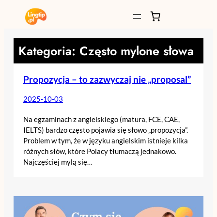
Przejdź
do
treści
Kategoria:
Często mylone słowa
Propozycja – to zazwyczaj nie „proposal”
2025-10-03
Na egzaminach z angielskiego (matura, FCE, CAE,
IELTS) bardzo często pojawia się słowo „propozycja”.
Problem w tym, że w języku angielskim istnieje kilka
różnych słów, które Polacy tłumaczą jednakowo.
Najczęściej mylą się…