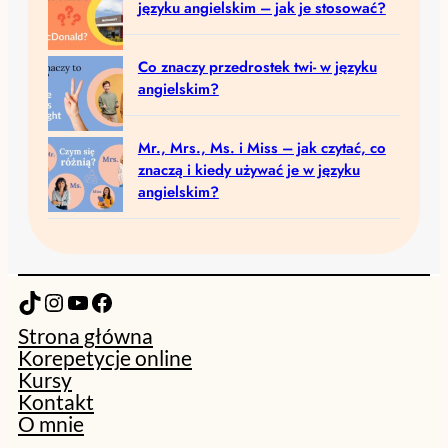
języku angielskim – jak je stosować?
Co znaczy przedrostek twi- w języku
angielskim?
Mr., Mrs., Ms. i Miss – jak czytać, co
znaczą i kiedy używać je w języku
angielskim?
TikTok
Instagram
YouTube
Facebook
Strona główna
Korepetycje online
Kursy
Kontakt
O mnie