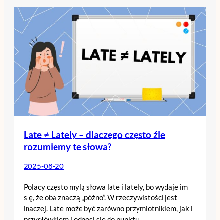
Late ≠ Lately – dlaczego często źle
rozumiemy te słowa?
2025-08-20
Polacy często mylą słowa late i lately, bo wydaje im
się, że oba znaczą „późno”. W rzeczywistości jest
inaczej. Late może być zarówno przymiotnikiem, jak i
przysłówkiem i odnosi się do punktu…