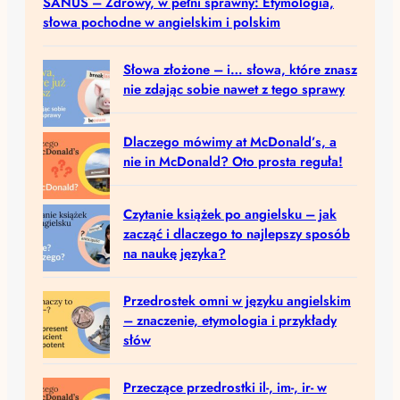
SANUS – Zdrowy, w pełni sprawny: Etymologia,
słowa pochodne w angielskim i polskim
Słowa złożone – i… słowa, które znasz
nie zdając sobie nawet z tego sprawy
Dlaczego mówimy at McDonald’s, a
nie in McDonald? Oto prosta reguła!
Czytanie książek po angielsku – jak
zacząć i dlaczego to najlepszy sposób
na naukę języka?
Przedrostek omni w języku angielskim
– znaczenie, etymologia i przykłady
słów
Przeczące przedrostki il-, im-, ir- w