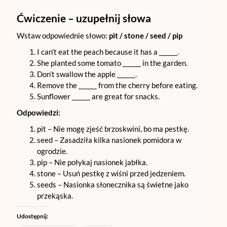
Ćwiczenie – uzupełnij słowa
Wstaw odpowiednie słowo:
pit / stone / seed / pip
I can’t eat the peach because it has a ______.
She planted some tomato ______ in the garden.
Don’t swallow the apple ______.
Remove the ______ from the cherry before eating.
Sunflower ______ are great for snacks.
Odpowiedzi:
pit – Nie mogę zjeść brzoskwini, bo ma pestkę.
seed – Zasadziła kilka nasionek pomidora w
ogrodzie.
pip – Nie połykaj nasionek jabłka.
stone – Usuń pestkę z wiśni przed jedzeniem.
seeds – Nasionka słonecznika są świetne jako
przekąska.
Udostępnij: