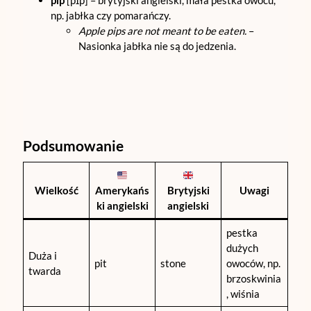
pip
[pɪp] – brytyjski angielski, mała pestka owocu,
np. jabłka czy pomarańczy.
Apple pips are not meant to be eaten.
–
Nasionka jabłka nie są do jedzenia.
Podsumowanie
Wielkość
Amerykańs
Brytyjski
Uwagi
ki angielski
angielski
pestka
dużych
Duża i
pit
stone
owoców, np.
twarda
brzoskwinia
, wiśnia