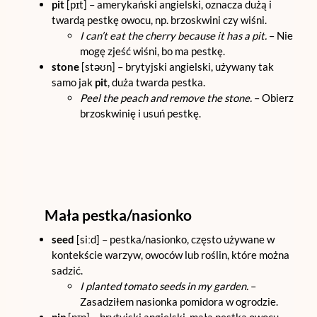
pit
[pɪt] – amerykański angielski, oznacza dużą i
twardą pestkę owocu, np. brzoskwini czy wiśni.
I can’t eat the cherry because it has a pit.
– Nie
mogę zjeść wiśni, bo ma pestkę.
stone
[stəʊn] – brytyjski angielski, używany tak
samo jak
pit
, duża twarda pestka.
Peel the peach and remove the stone.
– Obierz
brzoskwinię i usuń pestkę.
Mała pestka/nasionko
seed
[siːd] – pestka/nasionko, często używane w
kontekście warzyw, owoców lub roślin, które można
sadzić.
I planted tomato seeds in my garden.
–
Zasadziłem nasionka pomidora w ogrodzie.