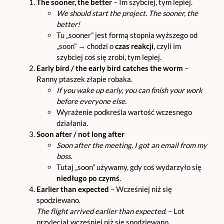
The sooner, the better
– Im szybciej, tym lepiej.
We should start the project. The sooner, the
better!
Tu „sooner” jest formą stopnia wyższego od
„soon” → chodzi o
czas reakcji
, czyli im
szybciej coś się zrobi, tym lepiej.
Early bird / the early bird catches the worm
–
Ranny ptaszek złapie robaka.
If you wake up early, you can finish your work
before everyone else.
Wyrażenie podkreśla wartość wczesnego
działania.
Soon after / not long after
Soon after the meeting, I got an email from my
boss.
Tutaj „soon” używamy, gdy coś wydarzyło się
niedługo po czymś
.
Earlier than expected
– Wcześniej niż się
spodziewano.
The flight arrived earlier than expected.
– Lot
przyleciał wcześniej niż się spodziewano.