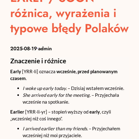
różnica, wyrażenia i
typowe błędy Polaków
2025-08-19
admin
•
Znaczenie i różnice
Early
[YRR-li] oznacza
wcześnie, przed planowanym
czasem
.
I woke up early today.
– Dzisiaj wstałem wcześnie.
She arrived early for the meeting.
– Przyjechała
wcześnie na spotkanie.
Earlier
[YRR-li-yr] – stopień wyższy od
early
, czyli
„wcześniej niż coś innego”.
I arrived earlier than my friends.
– Przyjechałem
wcześniej niż moi przyjaciele.