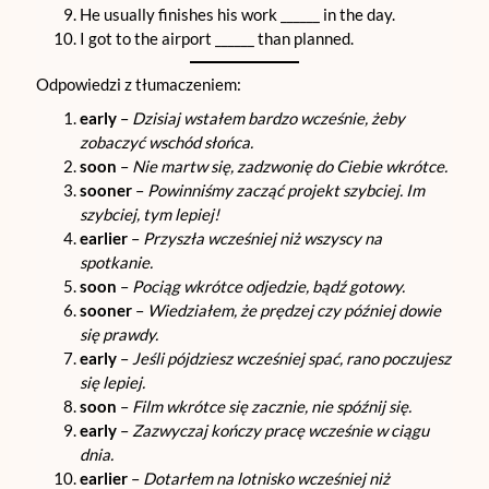
He usually finishes his work ______ in the day.
I got to the airport ______ than planned.
Odpowiedzi z tłumaczeniem:
early
–
Dzisiaj wstałem bardzo wcześnie, żeby
zobaczyć wschód słońca.
soon
–
Nie martw się, zadzwonię do Ciebie wkrótce.
sooner
–
Powinniśmy zacząć projekt szybciej. Im
szybciej, tym lepiej!
earlier
–
Przyszła wcześniej niż wszyscy na
spotkanie.
soon
–
Pociąg wkrótce odjedzie, bądź gotowy.
sooner
–
Wiedziałem, że prędzej czy później dowie
się prawdy.
early
–
Jeśli pójdziesz wcześniej spać, rano poczujesz
się lepiej.
soon
–
Film wkrótce się zacznie, nie spóźnij się.
early
–
Zazwyczaj kończy pracę wcześnie w ciągu
dnia.
earlier
–
Dotarłem na lotnisko wcześniej niż