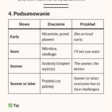
4. Podsumowanie
Słowo
Znaczenie
Przykład
Wcześnie, przed
She arrived
Early
planem
early.
Wkrótce,
Soon
I’ll see you soon.
niedługo
Szybciej (stopień
The sooner, the
Sooner
wyższy)
better.
Sooner or later,
Prędzej czy
Sooner or later
everyone has to
później
face challenges.
Tip: