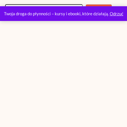
S
Szukaj
z
Twoja droga do płynności – kursy i ebooki, które działają.
Odrzuć
u
k
a
j