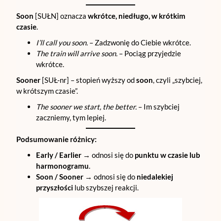
Soon
[SUŁN] oznacza
wkrótce, niedługo, w krótkim
czasie
.
I’ll call you soon.
– Zadzwonię do Ciebie wkrótce.
The train will arrive soon.
– Pociąg przyjedzie
wkrótce.
Sooner
[SUŁ-nr] – stopień wyższy od
soon
, czyli „szybciej,
w krótszym czasie”.
The sooner we start, the better.
– Im szybciej
zaczniemy, tym lepiej.
Podsumowanie różnicy:
Early / Earlier
→ odnosi się do
punktu w czasie lub
harmonogramu
.
Soon / Sooner
→ odnosi się do
niedalekiej
przyszłości
lub szybszej reakcji.