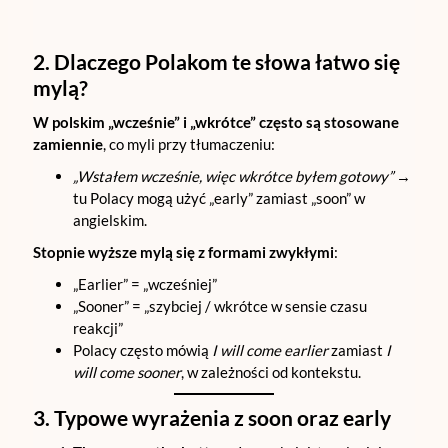
2. Dlaczego Polakom te słowa łatwo się
mylą?
W polskim „wcześnie” i „wkrótce” często są stosowane
zamiennie
, co myli przy tłumaczeniu:
„Wstałem wcześnie, więc wkrótce byłem gotowy”
→
tu Polacy mogą użyć „early” zamiast „soon” w
angielskim.
Stopnie wyższe mylą się z formami zwykłymi
:
„Earlier” = „wcześniej”
„Sooner” = „szybciej / wkrótce w sensie czasu
reakcji”
Polacy często mówią
I will come earlier
zamiast
I
will come sooner
, w zależności od kontekstu.
3. Typowe wyrażenia z soon oraz early