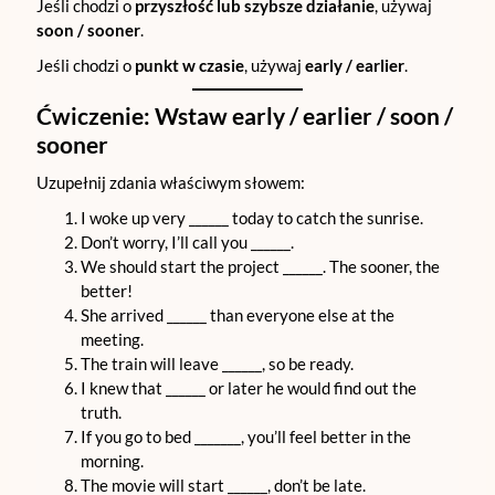
Jeśli chodzi o
przyszłość lub szybsze działanie
, używaj
soon / sooner
.
Jeśli chodzi o
punkt w czasie
, używaj
early / earlier
.
Ćwiczenie: Wstaw
early / earlier / soon /
sooner
Uzupełnij zdania właściwym słowem:
I woke up very ______ today to catch the sunrise.
Don’t worry, I’ll call you ______.
We should start the project ______. The sooner, the
better!
She arrived ______ than everyone else at the
meeting.
The train will leave ______, so be ready.
I knew that ______ or later he would find out the
truth.
If you go to bed _______, you’ll feel better in the
morning.
The movie will start ______, don’t be late.