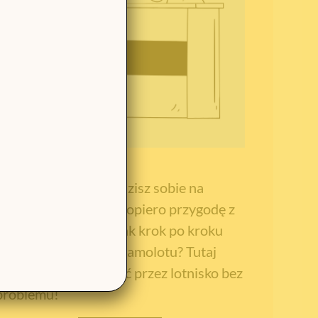
Boisz się, że nie poradzisz sobie na
lotnisku? Zaczynasz dopiero przygodę z
lataniem i nie wiesz, jak krok po kroku
dostać się na pokład samolotu? Tutaj
dowiesz się jak przejść przez lotnisko bez
problemu!