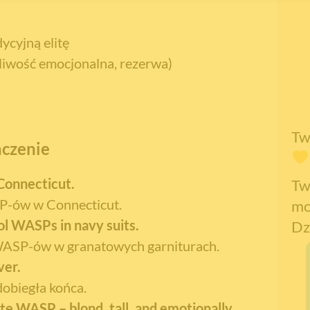
ycyjną elitę
liwość emocjonalna, rezerwa)
Tw
aczenie
 Connecticut.
Tw
P-ów w Connecticut.
mo
ol WASPs in navy suits.
Dz
 WASP-ów w granatowych garniturach.
ver.
dobiegła końca.
ate WASP – blond, tall, and emotionally