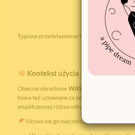
Typowe przedstawienie WASPs
Kontekst użycia
Obecnie określenie
WASP
jest często używa
bywa też uznawane za przestarzałe lub nace
współczesnej różnorodności etnicznej i kult
Używa się go najczęściej: