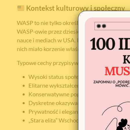
Kontekst kulturowy i społeczny
WASP to nie tylko określenie etniczno-religij
WASP-owie przez dziesięciolecia stanowili do
nauce i mediach w USA. Prezydenci, senatorow
nich miało korzenie właśnie w tej grupie.
Typowe cechy przypisywane WASP-om (ster
Wysoki status społeczno-ekonomiczny
Elitarne wykształcenie (np. Ivy League – 
Konserwatywne poglądy
Dyskretne okazywanie emocji
Prywatność i elegancja
„Stara elita” Wschodniego Wybrzeża