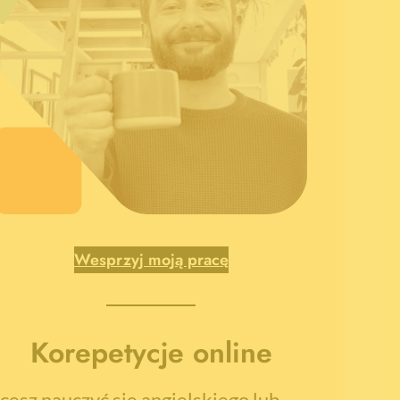
Wesprzyj moją pracę
Korepetycje online
cesz nauczyć się angielskiego lub