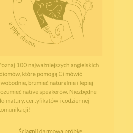
Poznaj 100 najważniejszych angielskich
idiomów, które pomogą Ci mówić
swobodnie, brzmieć naturalnie i lepiej
rozumieć native speakerów. Niezbędne
do matury, certyfikatów i codziennej
komunikacji!
Ściągnij darmową próbkę