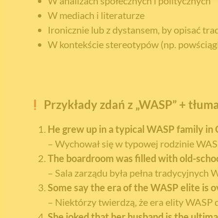
W analizach społecznych i politycznych
W mediach i literaturze
Ironicznie lub z dystansem, by opisać trad
W kontekście stereotypów (np. powściąg
Przykłady zdań z „WASP” + tłum
He grew up in a typical WASP family in
– Wychował się w typowej rodzinie WAS
The boardroom was filled with old-scho
– Sala zarządu była pełna tradycyjnych
Some say the era of the WASP elite is o
– Niektórzy twierdzą, że era elity WASP 
She joked that her husband is the ultim