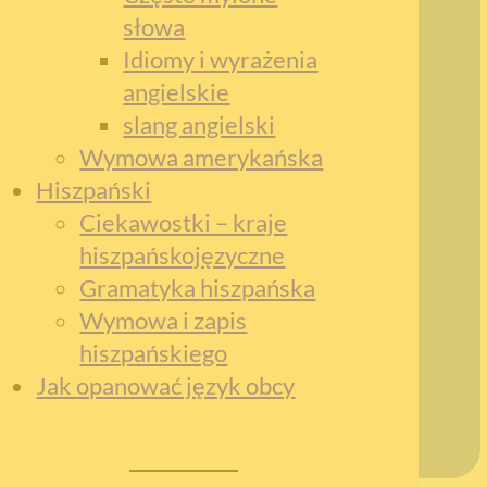
słowa
Idiomy i wyrażenia
angielskie
slang angielski
Wymowa amerykańska
Hiszpański
Ciekawostki – kraje
hiszpańskojęzyczne
Gramatyka hiszpańska
Wymowa i zapis
hiszpańskiego
Jak opanować język obcy