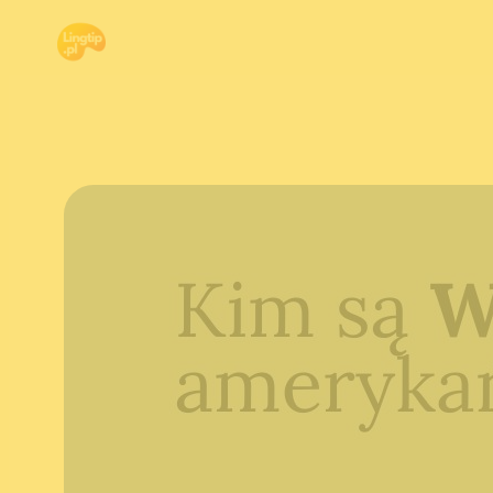
Przejdź
do
treści