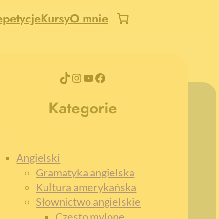
epetycje
Kursy
O mnie
TikTok
Instagram
YouTube
Facebook
Kategorie
Angielski
Gramatyka angielska
Kultura amerykańska
Słownictwo angielskie
Często mylone