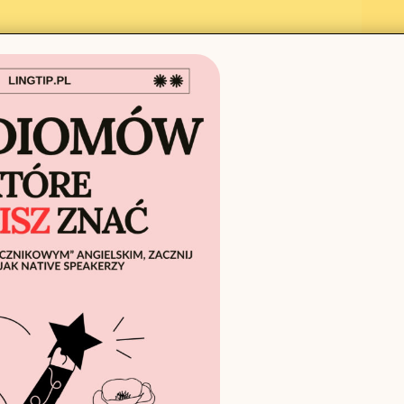
ne – to również pojęcie
społeczno-kulturowe
.
minującą grupę wpływu w polityce, biznesie,
ie, sędziowie, dyrektorzy korporacji – wielu z
eotypowo):
Harvard, Yale)