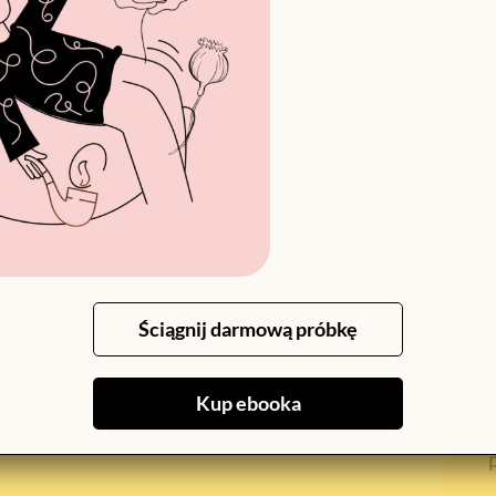
ne w sposób
neutralny lub lekko ironiczny
, ale
Ściągnij darmową próbkę
chowane klasowo – zwłaszcza w kontekście
urowej USA.
Kup ebooka