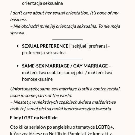
orientacja seksualna
I don’t care about her sexual orientation. It’s none of my
business.
– Nie obchodzi mnie jej orientacja seksualna. To nie moja
sprawa.
SEXUAL PREFERENCE
[ˈsekʃuəl ˈprefrəns] –
preferencja seksualna
SAME-SEX MARRIAGE / GAY MARRIAGE
–
małżeństwo osób tej samej płci / małżeństwo
homoseksualne
Unfortunately, same-sex marriage is still a controversial
issue in some parts of the world.
– Niestety, w niektórych częściach świata małżeństwa
osób tej samej płci są nadal kontrowersyjną kwestią.
Filmy LGBT na Netflixie
Oto kilka serialów po angielsku o tematyce LGBTQ+,
które znajdziesz na Netflixie. Pamiętaj, że kontakt z