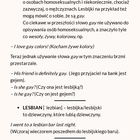
o osobach homoseksualnych i niekoniecznie, chociaż
zazwyczaj, o mężczyznach. Lesbijki na przykład też
mogą mówić o sobie, że są
gay
.
Co ciekawe w przeszłości słowo
gay
nie używano do
opisywania osób homoseksualnych, a znaczyło tyle
co
wesoły, żywy, kolorowy,
np.
– I love gay colors! (Kocham żywe kolory)
Teraz jednak używanie słowa
gay
w tym znaczeniu brzmi
przestarzale.
– His friend is definitely gay.
(Jego przyjaciel na bank jest
gejem).
– Is she gay?
(Czy ona jest lesbijką?)
– Is he gay?
(Czy on jest gejem?)
LESBIAN
[ˈlezbiən] – lesbijka/lesbijski
to dziewczyny, które lubią dziewczyny.
I went to a lesbian bar last night.
(Wczoraj wieczorem poszedłem do lesbijskiego baru).