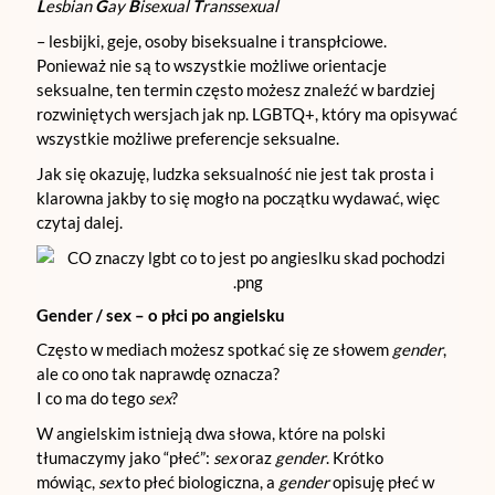
L
esbian
G
ay
B
isexual
T
ranssexual
– lesbijki, geje, osoby biseksualne i transpłciowe.
Ponieważ nie są to wszystkie możliwe orientacje
seksualne, ten termin często możesz znaleźć w bardziej
rozwiniętych wersjach jak np. LGBTQ+, który ma opisywać
wszystkie możliwe preferencje seksualne.
Jak się okazuję, ludzka seksualność nie jest tak prosta i
klarowna jakby to się mogło na początku wydawać, więc
czytaj dalej.
Gender / sex – o płci po angielsku
Często w mediach możesz spotkać się ze słowem
gender
,
ale co ono tak naprawdę oznacza?
I co ma do tego
sex
?
W angielskim istnieją dwa słowa, które na polski
tłumaczymy jako “płeć”:
sex
oraz
gender
. Krótko
mówiąc,
sex
to płeć biologiczna, a
gender
opisuję płeć w