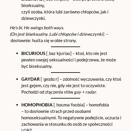
biseksualny,
czyli osoba, która lubi zarówno chłopców, jak i
dziewczynki.
He’s bi. He swings both ways.
(On jest biseksualny. Lubi chłopców i dziewczynki). –
dosłownie: huśta się w obie strony.
BICURIOUS
[ˌbaɪˈkjʊriəs] – ktoś, kto nie jest
pewien swojej seksualności i podejrzewa, że ​​może
być biseksualny.
GAYDAR
[ˈɡeɪdɑːr] – zdolność wyczuwania, czy ktoś
jest gejem, czy nie, gdy nie jest to oczywiste.
Pochodzi od złączenia słów
gay + radar.
HOMOPHOBIA
[ˌhoʊməˈfoʊbiə] – homofobia
– to dosłownie strach przed osobami
homoseksualnymi. To negatywne podejście, uczucia i
zachowania w stosunku do osób ze społeczności
LGBT.