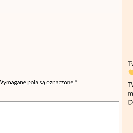
T
Wymagane pola są oznaczone
*
T
m
D