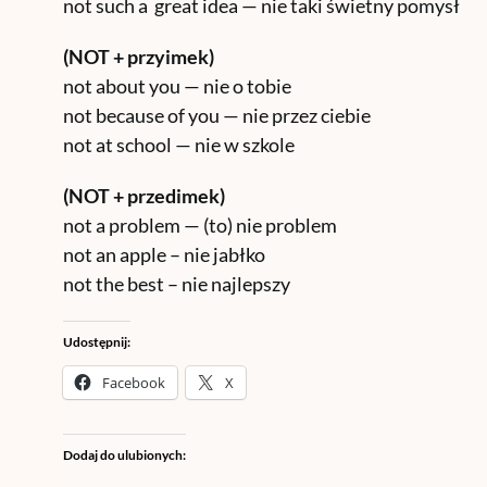
not such a great idea — nie taki świetny pomysł
(NOT + przyimek)
not about you — nie o tobie
not because of you — nie przez ciebie
not at school — nie w szkole
(NOT + przedimek)
not a problem — (to) nie problem
not an apple – nie jabłko
not the best – nie najlepszy
Udostępnij:
Facebook
X
Dodaj do ulubionych: