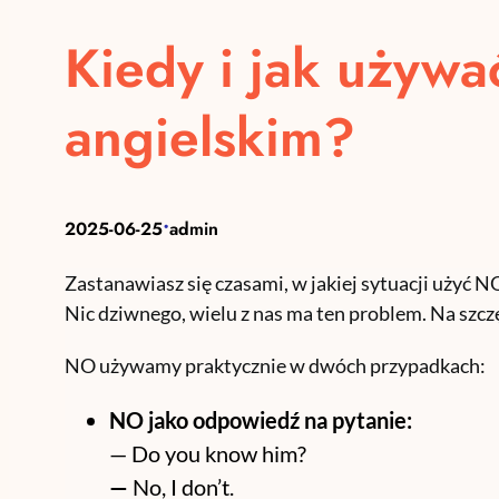
Kiedy i jak używ
angielskim?
•
2025-06-25
admin
Zastanawiasz się czasami, w jakiej sytuacji użyć N
Nic dziwnego, wielu z nas ma ten problem. Na szcz
NO używamy praktycznie w dwóch przypadkach:
NO jako odpowiedź na pytanie:
— Do you know him?
—
No, I don’t.