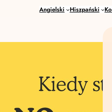
Angielski
Hiszpański
Ko