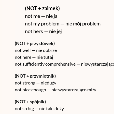
(NOT + zaimek)
not me — nie ja
not my problem — nie mój problem
not hers — nie jej
(NOT + przysłówek)
not well — nie dobrze
not here — nie tutaj
not sufficiently comprehensive — niewystarczając
(NOT + przymiotnik)
not strong — nieduży
not nice enough — nie wystarczająco miły
(NOT + spójnik)
not so big — nie taki duży