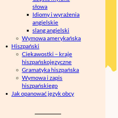
słowa
Idiomy i wyrażenia
angielskie
slang angielski
Wymowa amerykańska
Hiszpański
Ciekawostki – kraje
hiszpańskojęzyczne
Gramatyka hiszpańska
Wymowa i zapis
hiszpańskiego
Jak opanować język obcy