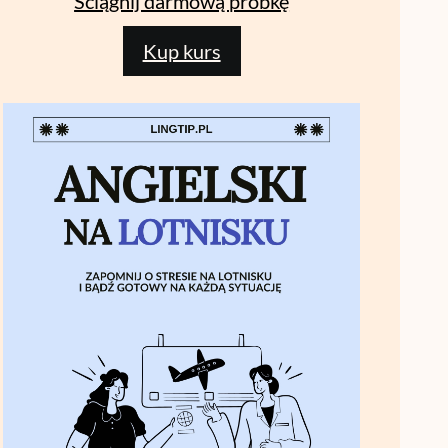
Ściągnij darmową próbkę
Kup kurs