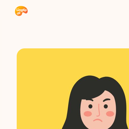
Przejdź
do
treści