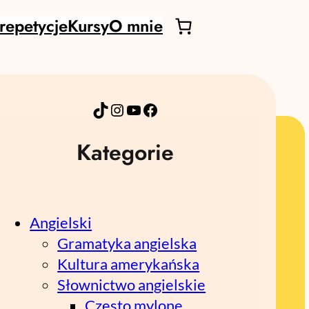
repetycje
Kursy
O mnie
TikTok
Instagram
YouTube
Facebook
Kategorie
Angielski
Gramatyka angielska
Kultura amerykańska
Słownictwo angielskie
Często mylone