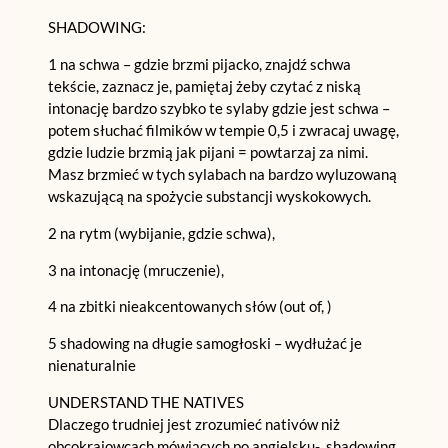
SHADOWING:
1 na schwa – gdzie brzmi pijacko, znajdź schwa
tekście, zaznacz je, pamiętaj żeby czytać z niską
intonację bardzo szybko te sylaby gdzie jest schwa –
potem słuchać filmików w tempie 0,5 i zwracaj uwagę,
gdzie ludzie brzmią jak pijani = powtarzaj za nimi.
Masz brzmieć w tych sylabach na bardzo wyluzowaną
wskazującą na spożycie substancji wyskokowych.
2 na rytm (wybijanie, gdzie schwa),
3 na intonację (mruczenie),
4 na zbitki nieakcentowanych słów (out of, )
5 shadowing na długie samogłoski – wydłużać je
nienaturalnie
UNDERSTAND THE NATIVES
Dlaczego trudniej jest zrozumieć nativów niż
obcokrajowcach mówiących po angielsku- shadowing