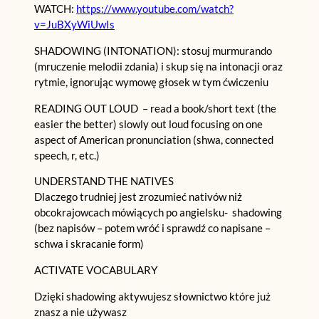
WATCH:
https://www.youtube.com/watch?
v=JuBXyWiUwIs
SHADOWING (INTONATION): stosuj murmurando
(mruczenie melodii zdania) i skup się na intonacji oraz
rytmie, ignorując wymowę głosek w tym ćwiczeniu
READING OUT LOUD – read a book/short text (the
easier the better) slowly out loud focusing on one
aspect of American pronunciation (shwa, connected
speech, r, etc.)
​​UNDERSTAND THE NATIVES
Dlaczego trudniej jest zrozumieć nativów niż
obcokrajowcach mówiących po angielsku- shadowing
(bez napisów – potem wróć i sprawdź co napisane –
schwa i skracanie form)
ACTIVATE VOCABULARY
Dzięki shadowing aktywujesz słownictwo które już
znasz a nie używasz