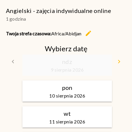
Angielski - zajęcia indywidualne online
1 godzina
edit
Twoja strefa czasowa:
Africa/Abidjan
Zmień s
Wybierz datę
keyboard_arrow_left
ndz
keyboard_arrow_right
Wróć
Id
9 sierpnia 2026
pon
10 sierpnia 2026
wt
11 sierpnia 2026