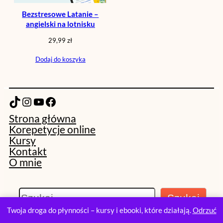
Bezstresowe Latanie –
angielski na lotnisku
29,99
zł
Dodaj do koszyka
TikTok
Instagram
YouTube
Facebook
Strona główna
Korepetycje online
Kursy
Kontakt
O mnie
S
Szukaj
z
Twoja droga do płynności – kursy i ebooki, które działają.
Odrzuć
u