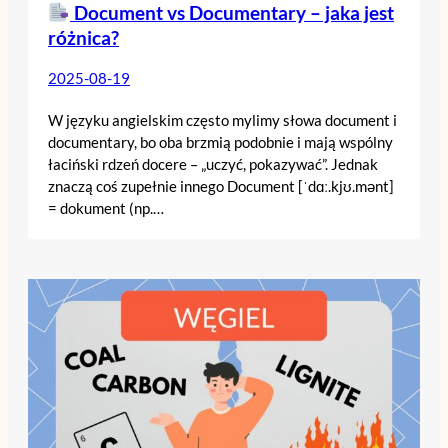
Document vs Documentary – jaka jest
różnica?
2025-08-19
W języku angielskim często mylimy słowa document i
documentary, bo oba brzmią podobnie i mają wspólny
łaciński rdzeń docere – „uczyć, pokazywać”. Jednak
znaczą coś zupełnie innego Document [ˈdɑː.kjʊ.mənt]
= dokument (np.…