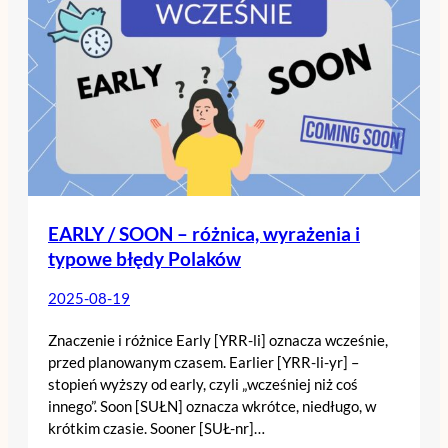
EARLY / SOON – różnica, wyrażenia i
typowe błędy Polaków
2025-08-19
Znaczenie i różnice Early [YRR-li] oznacza wcześnie,
przed planowanym czasem. Earlier [YRR-li-yr] –
stopień wyższy od early, czyli „wcześniej niż coś
innego”. Soon [SUŁN] oznacza wkrótce, niedługo, w
krótkim czasie. Sooner [SUŁ-nr]…