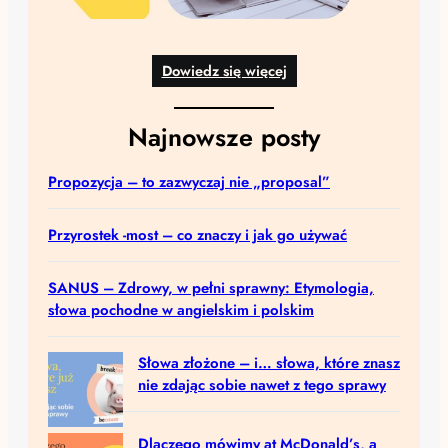
Dowiedz się więcej
Najnowsze posty
Propozycja – to zazwyczaj nie „proposal”
Przyrostek -most – co znaczy i jak go używać
SANUS – Zdrowy, w pełni sprawny: Etymologia,
słowa pochodne w angielskim i polskim
Słowa złożone – i… słowa, które znasz
nie zdając sobie nawet z tego sprawy
Dlaczego mówimy at McDonald’s, a