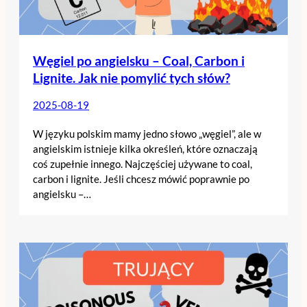
Węgiel po angielsku – Coal, Carbon i
Lignite. Jak nie pomylić tych słów?
2025-08-19
W języku polskim mamy jedno słowo „węgiel”, ale w
angielskim istnieje kilka określeń, które oznaczają
coś zupełnie innego. Najczęściej używane to coal,
carbon i lignite. Jeśli chcesz mówić poprawnie po
angielsku –…