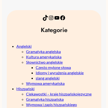
TikTok
Instagram
YouTube
Facebook
Kategorie
Angielski
Gramatyka angielska
Kultura amerykańska
Słownictwo angielskie
Często mylone słowa
Idiomy i wyrażenia angielskie
slang angielski
Wymowa amerykańska
Hiszpański
Ciekawostki – kraje hiszpańskojęzyczne
Gramatyka hiszpańska
Wymowa i zapis hiszpańskiego