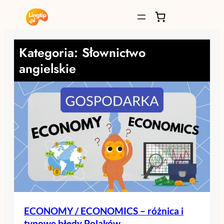
Przejdź
do
treści
Kategoria:
Słownictwo
angielskie
ECONOMY / ECONOMICS – różnica i
typowe błędy Polaków