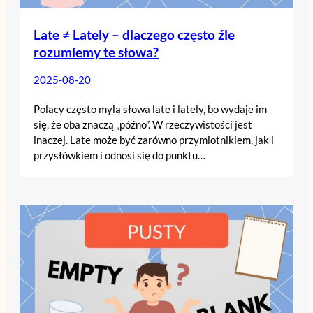
Late ≠ Lately – dlaczego często źle
rozumiemy te słowa?
2025-08-20
Polacy często mylą słowa late i lately, bo wydaje im
się, że oba znaczą „późno”. W rzeczywistości jest
inaczej. Late może być zarówno przymiotnikiem, jak i
przysłówkiem i odnosi się do punktu…