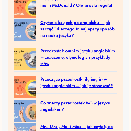
nie in McDonald? Oto prosta reguła!
Czytanie książek po angielsku – jak
zacząć i dlaczego to najlepszy sposób
na naukę języka?
Przedrostek omni w języku angielskim
– znaczenie, etymologia i przykłady
słów
Przeczące przedrostki il-, im-, ir- w
języku angielskim – jak je stosować?
Co znaczy przedrostek twi- w języku
angielskim?
Mr., Mrs., Ms. i Miss – jak czytać, co