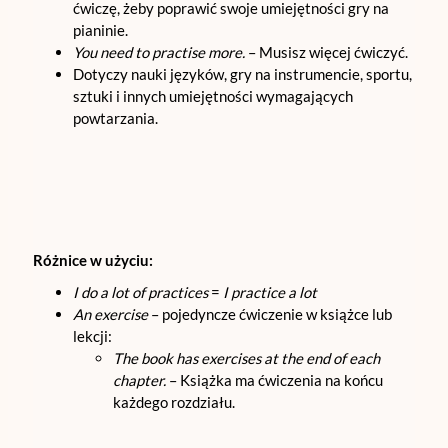
ćwiczę, żeby poprawić swoje umiejętności gry na
pianinie.
You need to practise more.
– Musisz więcej ćwiczyć.
Dotyczy nauki języków, gry na instrumencie, sportu,
sztuki i innych umiejętności wymagających
powtarzania.
Różnice w użyciu:
I do a lot of practices
=
I practice a lot
An exercise
– pojedyncze ćwiczenie w książce lub
lekcji:
The book has exercises at the end of each
chapter.
– Książka ma ćwiczenia na końcu
każdego rozdziału.