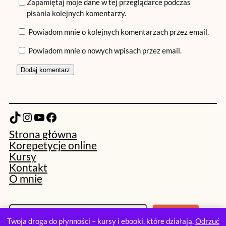
Zapamiętaj moje dane w tej przeglądarce podczas
pisania kolejnych komentarzy.
Powiadom mnie o kolejnych komentarzach przez email.
Powiadom mnie o nowych wpisach przez email.
TikTok
Instagram
YouTube
Facebook
Strona główna
Korepetycje online
Kursy
Kontakt
O mnie
S
Szukaj
z
Twoja droga do płynności – kursy i ebooki, które działają.
Odrzuć