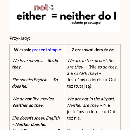
Przykłady:
W czasie
present simple
Z
czasownikiem
to be
We love movies. –
So do
We are in the airport. So
they
.
are they. –
(Nie
so do they
,
ale
so ARE they
) –
She speaks English. –
So
Jesteśmy na lotnisku. Oni
does he
.
też (tutaj są).
We do
not
like movies. –
We are not in the airport.
Neither do they
.
Neither are they.
– Nie
jesteśmy na lotnisku. Oni
She does
n’t
speak English.
też nie.
–
Neither does he
.