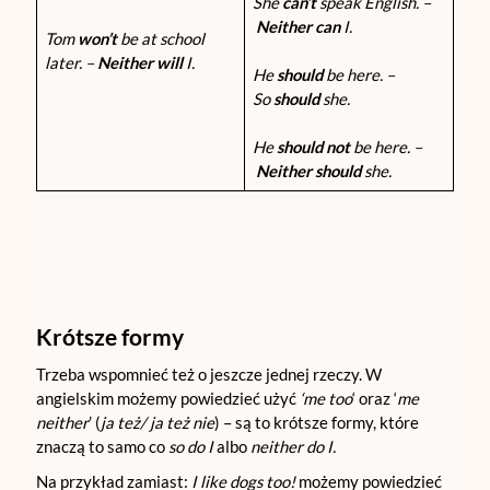
She
can’t
speak English. –
Neither can
I.
Tom
won’t
be at school
later. –
Neither
will
I.
He
should
be here. –
So
should
she.
He
should not
be here. –
Neither should
she.
Krótsze formy
Trzeba wspomnieć też o jeszcze jednej rzeczy. W
angielskim możemy powiedzieć użyć
‘me too
‘ oraz ‘
me
neither
’ (
ja też/ ja też nie
) – są to krótsze formy, które
znaczą to samo co
so do I
albo
neither do I.
Na przykład zamiast:
I like dogs too!
możemy powiedzieć