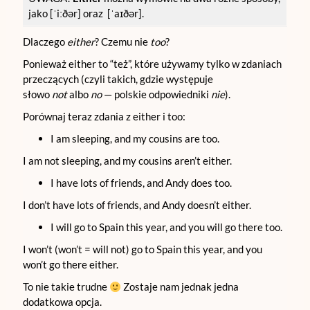
jako [ˈiːðər] oraz [ˈaɪðər].
Dlaczego
either
? Czemu nie
too
?
Ponieważ either to “też”, które używamy tylko w zdaniach
przeczących (czyli takich, gdzie występuje
słowo
not
albo
no
— polskie odpowiedniki
nie
).
Porównaj teraz zdania z either i too:
I am sleeping, and my cousins are too.
I am not sleeping, and my cousins aren’t either.
I have lots of friends, and Andy does too.
I don’t have lots of friends, and Andy doesn’t either.
I will go to Spain this year, and you will go there too.
I won’t (won’t = will not) go to Spain this year, and you
won’t go there either.
To nie takie trudne
Zostaje nam jednak jedna
dodatkowa opcja.