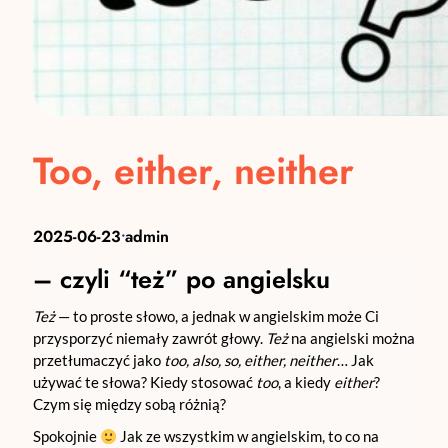
Too, either, neither
2025-06-23
admin
•
– czyli “też” po angielsku
Też
— to proste słowo, a jednak w angielskim może Ci
przysporzyć niemały zawrót głowy.
Też
na angielski można
przetłumaczyć jako
too, also, so, either, neither
… Jak
używać te słowa? Kiedy stosować
too
, a kiedy
either
?
Czym się między sobą różnią?
Spokojnie
Jak ze wszystkim w angielskim, to co na