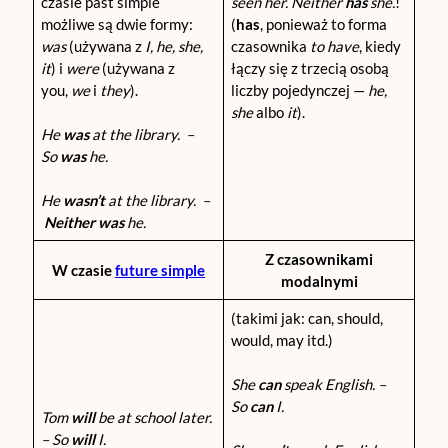
czasie past simple
seen her. Neither
has
she.
!
możliwe są dwie formy:
(
has
, ponieważ to forma
was
(używana z
I, he, she,
czasownika
to have
, kiedy
it
) i
were
(używana z
łączy się z trzecią osobą
you,
we
i
they
).
liczby pojedynczej —
he,
she
albo
it
).
He
was
at the library. –
So
was
he.
He
wasn’t
at the library. –
Neither
was
he.
Z czasownikami
W czasie
future simple
modalnymi
(takimi jak: can, should,
would, may itd.)
She
can
speak English. –
So
can
I.
Tom
will
be at school later.
– So
will
I.