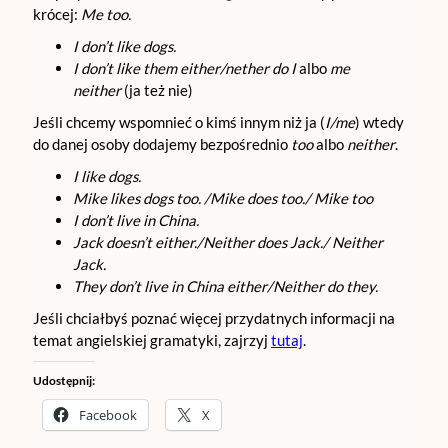
krócej:
Me too.
I don’t like dogs.
I don’t like them either/nether do I
albo
me
neither
(ja też nie)
Jeśli chcemy wspomnieć o kimś innym niż ja (
I/me
) wtedy
do danej osoby dodajemy bezpośrednio
too
albo
neither
.
I like dogs.
Mike likes dogs too. /Mike does too./ Mike too
I don’t live in China.
Jack doesn’t either./Neither does Jack./ Neither
Jack.
They don’t live in China either/Neither do they.
Jeśli chciałbyś poznać więcej przydatnych informacji na
temat angielskiej gramatyki, zajrzyj
tutaj
.
Udostępnij:
Facebook
X