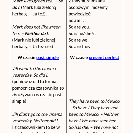
Mark likes green tea.
– So
Z innymi zaimkami
do I
.
(Mark lubi zieloną
osobowymi możemy
herbatę. – Ja też).
powiedzieć:
So
am
I.
Mark does not like green
So
are
you.
tea. –
Neither do I
.
So
is
he/she/it
(Mark nie lubi zielonej
So
are
we
herbaty. – Ja też nie.)
So
are
they
W czasie
past simple
W czasie
present perfect
Jill went to the cinema
yesterday. So did I.
(ponieważ did to forma
pomocnicza czasownika
to
do
używana w czasie past
simple)
They have been to Mexico.
–
So have I.
They have not
Jill didn’t go to the cinema
been to Mexico. –
Neither
yesterday. Neither did I.
have I.
We have seen her.
I z czasownikiem to be w
So has she. –
We have not