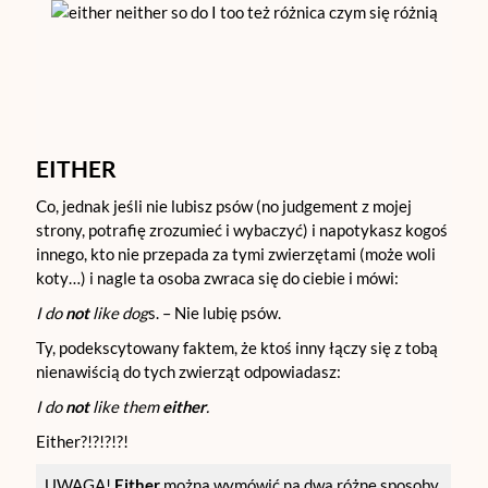
EITHER
Co, jednak jeśli nie lubisz psów (no judgement z mojej
strony, potrafię zrozumieć i wybaczyć) i napotykasz kogoś
innego, kto nie przepada za tymi zwierzętami (może woli
koty…) i nagle ta osoba zwraca się do ciebie i mówi:
I do
not
like dog
s. – Nie lubię psów.
Ty, podekscytowany faktem, że ktoś inny łączy się z tobą
nienawiścią do tych zwierząt odpowiadasz:
I do
not
like them
either
.
Either?!?!?!?!
UWAGA!
Either
można wymówić na dwa różne sposoby,