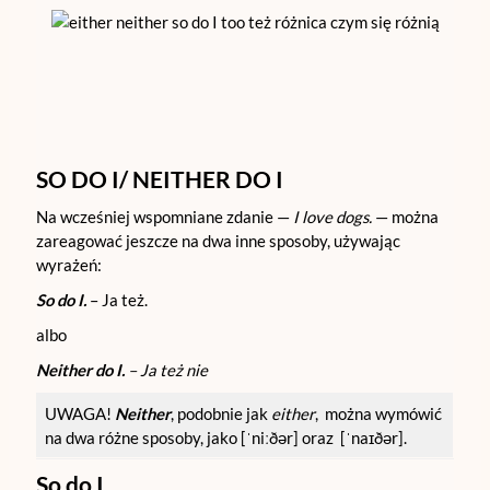
SO DO I/ NEITHER DO I
Na wcześniej wspomniane zdanie —
I love dogs.
— można
zareagować jeszcze na dwa inne sposoby, używając
wyrażeń:
So do I.
– Ja też.
albo
Neither do I.
– Ja też nie
UWAGA!
Neither
, podobnie jak
either
, można wymówić
na dwa różne sposoby, jako [ˈniːðər] oraz [ˈnaɪðər].
So do I