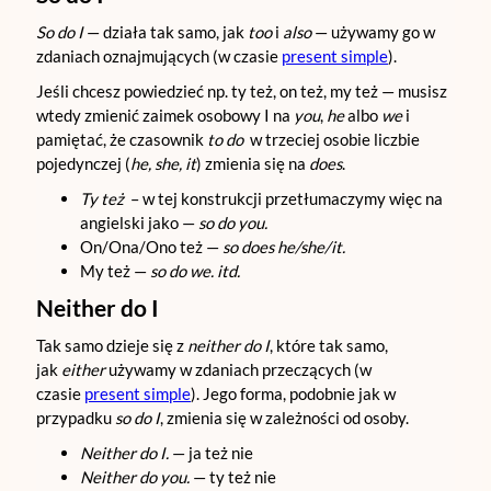
So do I
— działa tak samo, jak
too
i
also
— używamy go w
zdaniach oznajmujących (w czasie
present simple
).
Jeśli chcesz powiedzieć np. ty też, on też, my też — musisz
wtedy zmienić zaimek osobowy I na
you
,
he
albo
we
i
pamiętać, że czasownik
to do
w trzeciej osobie liczbie
pojedynczej (
he, she, it
) zmienia się na
does
.
Ty też
– w tej konstrukcji przetłumaczymy więc na
angielski jako —
so do you.
On/Ona/Ono też —
so does he/she/it.
My też —
so do we. itd.
Neither do I
Tak samo dzieje się z
neither do I
, które tak samo,
jak
either
używamy w zdaniach przeczących (w
czasie
present simple
). Jego forma, podobnie jak w
przypadku
so do I
, zmienia się w zależności od osoby.
Neither do I.
— ja też nie
Neither do you.
— ty też nie