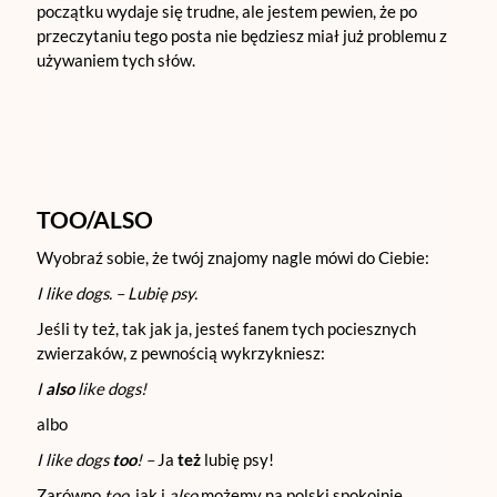
początku wydaje się trudne, ale jestem pewien, że po
przeczytaniu tego posta nie będziesz miał już problemu z
używaniem tych słów.
TOO/ALSO
Wyobraź sobie, że twój znajomy nagle mówi do Ciebie:
I like dogs. – Lubię psy.
Jeśli ty też, tak jak ja, jesteś fanem tych pociesznych
zwierzaków, z pewnością wykrzykniesz:
I
also
like dogs!
albo
I like dogs
too
! –
Ja
też
lubię psy!
Zarówno
too
, jak i
also
możemy na polski spokojnie